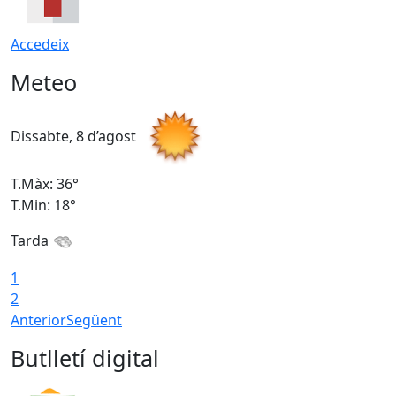
Accedeix
Meteo
Dissabte, 8 d’agost
D
T.Màx: 36°
T
T.Min: 18°
T
Tarda
1
2
Anterior
Següent
Butlletí digital