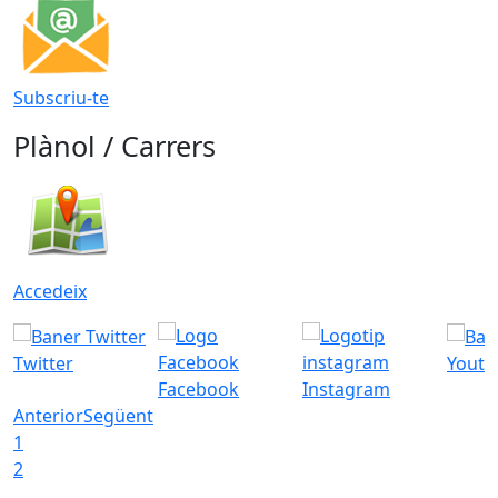
Subscriu-te
Plànol / Carrers
Accedeix
Twitter
Youtu
Facebook
Instagram
Anterior
Següent
1
2