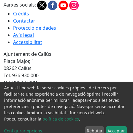
Xarxes socials:
Crèdits
Contactar
Protecció de dades
Avís legal
Accessibilitat
Ajuntament de Callús
Plaça Major, 1
08262 Callús
Tel. 936 930 000
NIF P0803700D
Aquest lloc web fa servir cookies pròpies i de tercers per
Amb la col·laboració de:
facilitar-te una experiència de navegació òptima i recollir
informació anònima per millorar i adaptar-nos a les teves
preferències i pautes de navegació. Navegar sense acceptar
les cookies limitarà la visibilitat i funcions del web.
Podeu consultar la
política de cookies
.
Configurar opcions
...
Rebutja
Acceptar