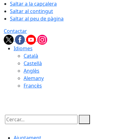
Saltar a la capçalera
Saltar al contingut
Saltar al peu de pàgina
Contactar
Idiomes
Català
Castellà
Anglès
Alemany
Francès
08.08.2026 | 10:25
Cercar:
Ajuntament