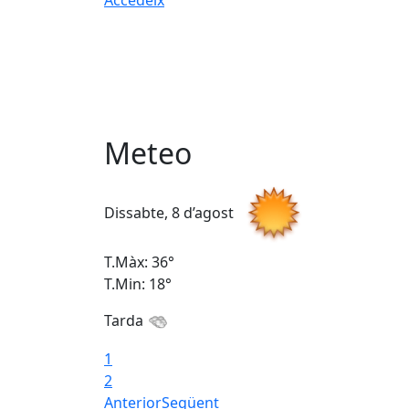
Meteo
Dissabte, 8 d’agost
T.Màx: 36°
T.Min: 18°
Tarda
1
2
Anterior
Següent