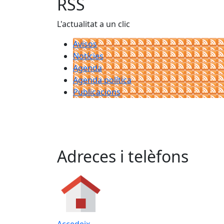
RSS
L'actualitat a un clic
Avisos
Notícies
Agenda
Agenda política
Publicacions
Adreces i telèfons
Accedeix