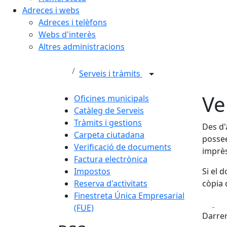
Adreces i webs
Adreces i telèfons
Webs d'interès
Altres administracions
Serveis i tràmits
Ve
Oficines municipals
Catàleg de Serveis
Tràmits i gestions
Des d'
Carpeta ciutadana
possee
Verificació de documents
imprès
Factura electrònica
Impostos
Si el 
Reserva d'activitats
còpia 
Finestreta Única Empresarial
Fa
(FUE)
Darrer