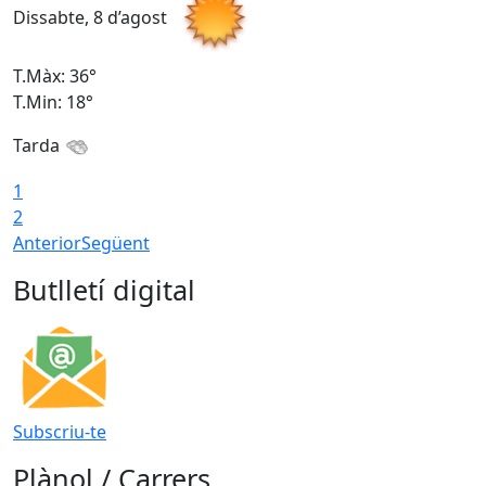
Dissabte, 8 d’agost
D
T.Màx: 36°
T
T.Min: 18°
T
Tarda
1
2
Anterior
Següent
Butlletí digital
Subscriu-te
Plànol / Carrers