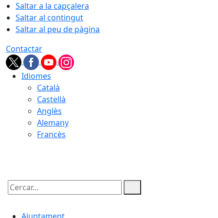
Saltar a la capçalera
Saltar al contingut
Saltar al peu de pàgina
Contactar
Idiomes
Català
Castellà
Anglès
Alemany
Francès
07.08.2026 | 19:25
Cercar:
Ajuntament