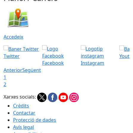
Accedeix
Twitter
Youtu
Facebook
Instagram
Anterior
Següent
1
2
Xarxes socials:
Crèdits
Contactar
Protecció de dades
Avís legal