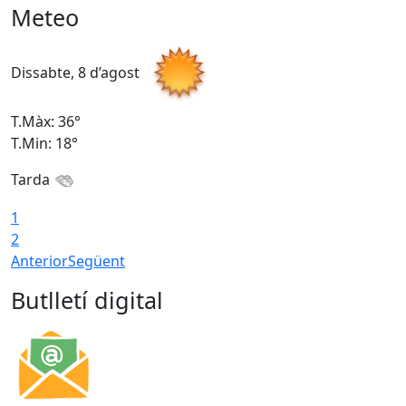
Meteo
Dissabte, 8 d’agost
D
T.Màx: 36°
T
T.Min: 18°
T
Tarda
1
2
Anterior
Següent
Butlletí digital