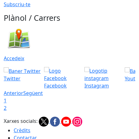
Subscriu-te
Plànol / Carrers
Accedeix
Twitter
Youtu
Facebook
Instagram
Anterior
Següent
1
2
Xarxes socials:
Crèdits
Contactar