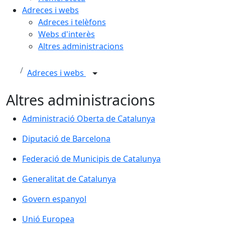
Adreces i webs
Adreces i telèfons
Webs d'interès
Altres administracions
Adreces i webs
Altres administracions
Administració Oberta de Catalunya
Administració Oberta de Catalunya
Diputació de Barcelona
Diputació de Barcelona
Federació de Municipis de Catalunya
Federació de Municipis de Catalunya
Generalitat de Catalunya
Generalitat de Catalunya
Govern espanyol
Govern espanyol
Unió Europea
Unió Europea