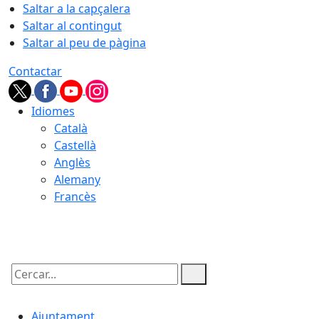
Saltar a la capçalera
Saltar al contingut
Saltar al peu de pàgina
Contactar
Idiomes
Català
Castellà
Anglès
Alemany
Francès
07.08.2026 | 14:40
Cercar:
Ajuntament