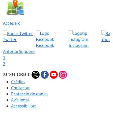
Accedeix
Twitter
Youtu
Facebook
Instagram
Anterior
Següent
1
2
Xarxes socials:
Crèdits
Contactar
Protecció de dades
Avís legal
Accessibilitat