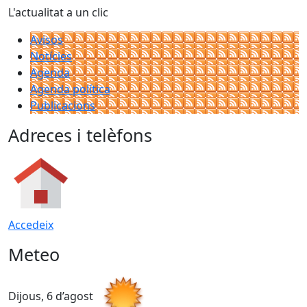
L'actualitat a un clic
Avisos
Notícies
Agenda
Agenda política
Publicacions
Adreces i telèfons
Accedeix
Meteo
Dijous, 6 d’agost
D