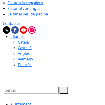
Saltar a la capçalera
Saltar al contingut
Saltar al peu de pàgina
Contactar
Idiomes
Català
Castellà
Anglès
Alemany
Francès
06.08.2026 | 09:09
Cercar:
Ajuntament