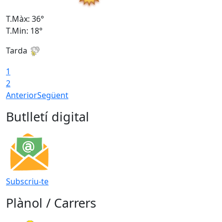
T.Màx: 36°
T
T.Min: 18°
T
Tarda
T
1
2
Anterior
Següent
Butlletí digital
Subscriu-te
Plànol / Carrers