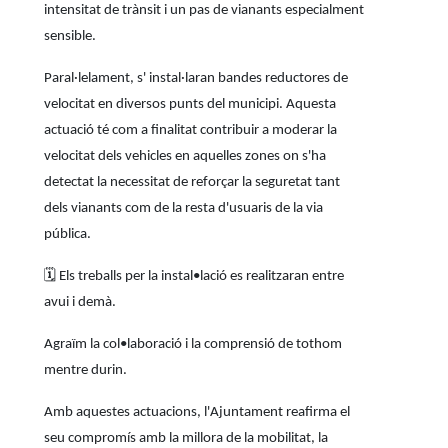
intensitat de trànsit i un pas de vianants especialment
sensible.
Paral·lelament, s' instal·laran bandes reductores de
velocitat en diversos punts del municipi. Aquesta
actuació té com a finalitat contribuir a moderar la
velocitat dels vehicles en aquelles zones on s'ha
detectat la necessitat de reforçar la seguretat tant
dels vianants com de la resta d'usuaris de la via
pública.
🗓
️ Els treballs per la instal•lació es realitzaran entre
avui i demà.
Agraïm la col•laboració i la comprensió de tothom
mentre durin.
Amb aquestes actuacions, l'Ajuntament reafirma el
seu compromís amb la millora de la mobilitat, la