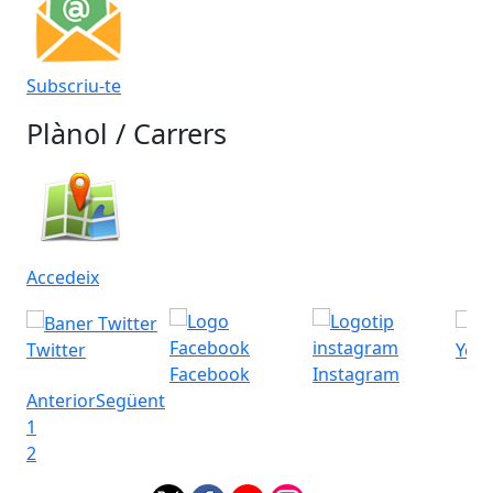
Subscriu-te
Plànol / Carrers
Accedeix
Twitter
You
Facebook
Instagram
Anterior
Següent
1
2