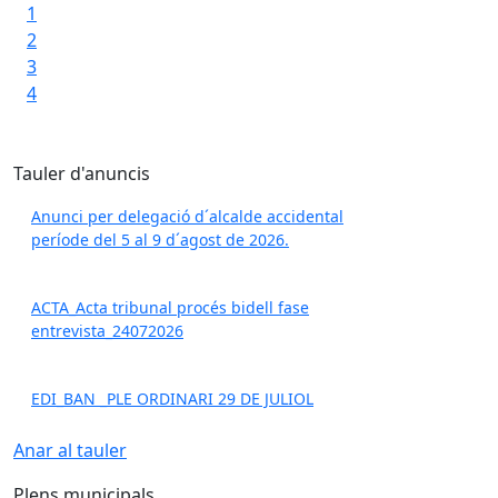
1
2
3
En 
4
pod
00)
amb
Tauler d'anuncis
Anunci per delegació d´alcalde accidental
període del 5 al 9 d´agost de 2026.
Con
ACTA_Acta tribunal procés bidell fase
entrevista_24072026
EDI_BAN _PLE ORDINARI 29 DE JULIOL
Anar al tauler
Plens municipals