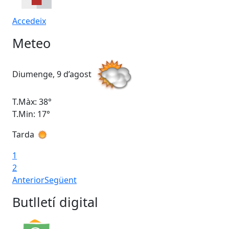
Accedeix
Meteo
Diumenge, 9 d’agost
Dil
T.Màx: 38°
T.M
T.Min: 17°
T.M
Tarda
Ta
1
2
Anterior
Següent
Butlletí digital