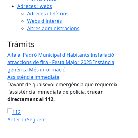
Adreces i webs
Adreces i telèfons
Webs d'interès
Altres administracions
Tràmits
Alta al Padró Municipal d'Habitants
Instal·lació
atraccions de fira - Festa Major 2025
Instància
genèrica
Més informació
Assistència immediata
Co
Davant de qualsevol emergència que requereixi
Pod
l'assistència immediata de policia,
trucar
des
directament al 112.
gen
Seu
Assistència immediata
Tam
Anterior
Següent
res
Iniciar presentació
Aturar presentació