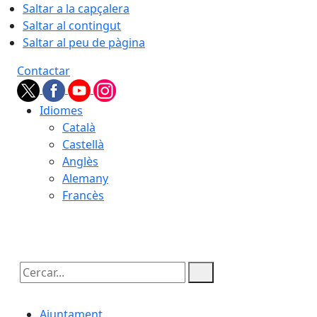
Saltar a la capçalera
Saltar al contingut
Saltar al peu de pàgina
Contactar
Idiomes
Català
Castellà
Anglès
Alemany
Francès
09.08.2026 | 08:22
Cercar:
Ajuntament