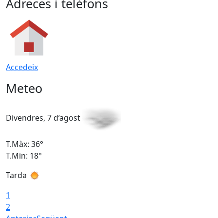
Adreces i telèfons
Accedeix
Meteo
Divendres, 7 d’agost
D
T.Màx: 36°
T
T.Min: 18°
T
Tarda
T
1
2