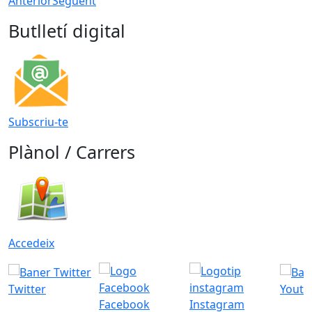
Anterior
Següent
Butlletí digital
Subscriu-te
Plànol / Carrers
Accedeix
Twitter
Youtu
Facebook
Instagram