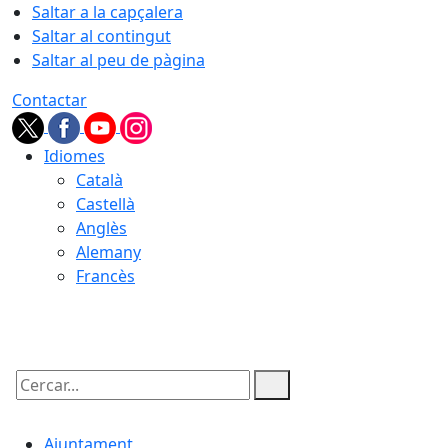
Saltar a la capçalera
Saltar al contingut
Saltar al peu de pàgina
Contactar
Idiomes
Català
Castellà
Anglès
Alemany
Francès
06.08.2026 | 16:26
Cercar:
Ajuntament