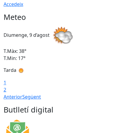
Accedeix
Meteo
Diumenge, 9 d’agost
D
T.Màx: 38°
T
T.Min: 17°
T
Tarda
T
1
2
Anterior
Següent
Butlletí digital