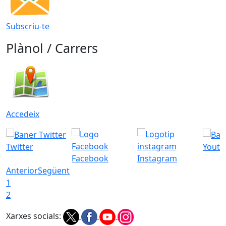
Subscriu-te
Plànol / Carrers
Accedeix
Twitter
Youtu
Facebook
Instagram
Anterior
Següent
1
2
Xarxes socials: