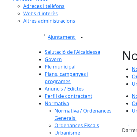
Adreces i telèfons
Webs d'interès
Altres administracions
Ajuntament
No
Salutació de l'Alcaldessa
Govern
Ple municipal
No
Plans, campanyes i
Or
programes
U
Anuncis / Edictes
Perfil de contractant
No
Normativa
Or
Normativa / Ordenances
U
Generals
Fa
Ordenances Fiscals
Darrer
Urbanisme