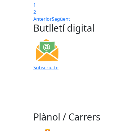
1
2
Anterior
Següent
Butlletí digital
Subscriu-te
Plànol / Carrers