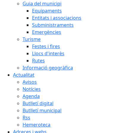
Guia del municipi
Equipaments
Entitats i associacions
Subministraments
Emergències
Turisme
Festes i fires
Llocs d'interès
Rutes
Informació geogràfica
Actualitat
Avisos
Notícies
Agenda
Butlletí digital
Butlletí municipal
Rss
Hemeroteca
Adreces i webs