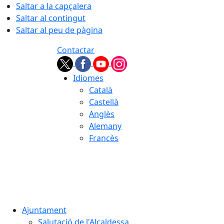
Saltar a la capçalera
Saltar al contingut
Saltar al peu de pàgina
Contactar
Idiomes
Català
Castellà
Anglès
Alemany
Francès
07.08.2026 | 02:08
Ajuntament
Salutació de l'Alcaldessa