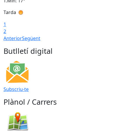
T.Min: 17°
T
Tarda
T
1
2
Anterior
Següent
Butlletí digital
Subscriu-te
Plànol / Carrers