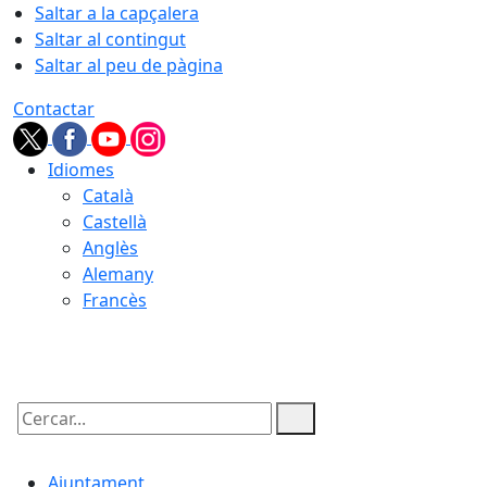
Saltar a la capçalera
Saltar al contingut
Saltar al peu de pàgina
Contactar
Idiomes
Català
Castellà
Anglès
Alemany
Francès
08.08.2026 | 19:47
Cercar:
Ajuntament