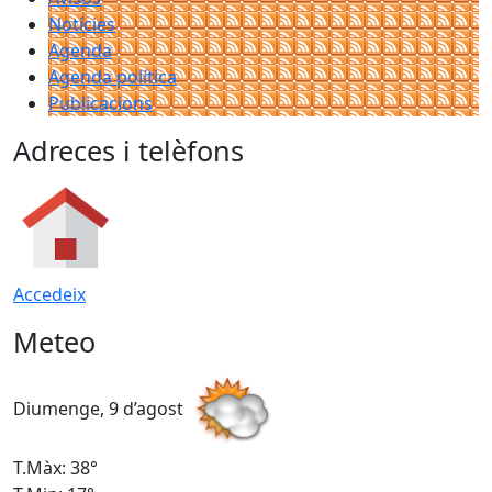
Notícies
Agenda
Agenda política
Publicacions
Adreces i telèfons
Accedeix
Meteo
Diumenge, 9 d’agost
D
T.Màx: 38°
T