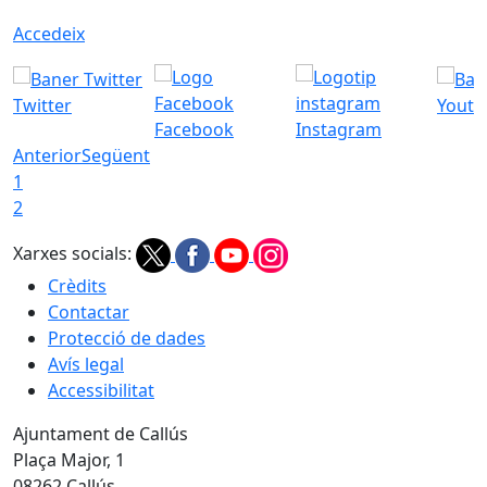
Accedeix
Twitter
Youtu
Facebook
Instagram
Anterior
Següent
1
2
Xarxes socials:
Crèdits
Contactar
Protecció de dades
Avís legal
Accessibilitat
Ajuntament de Callús
Plaça Major, 1
08262 Callús