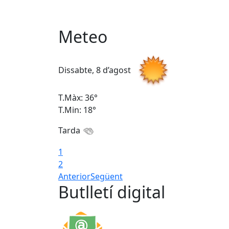
Meteo
Dissabte, 8 d’agost
T.Màx: 36°
T.Min: 18°
Tarda
1
2
Anterior
Següent
Butlletí digital