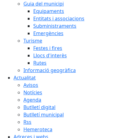
Guia del municipi
Equipaments
Entitats i associacions
Subministraments
Emergències
Turisme
Festes i fires
Llocs d'interès
Rutes
Informació geogràfica
Actualitat
Avisos
Notícies
Agenda
Butlletí digital
Butlletí municipal
Rss
Hemeroteca
Adreces i webs