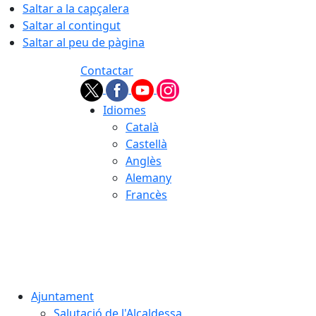
Saltar a la capçalera
Saltar al contingut
Saltar al peu de pàgina
Contactar
Idiomes
Català
Castellà
Anglès
Alemany
Francès
08.08.2026 | 08:44
Ajuntament
Salutació de l'Alcaldessa