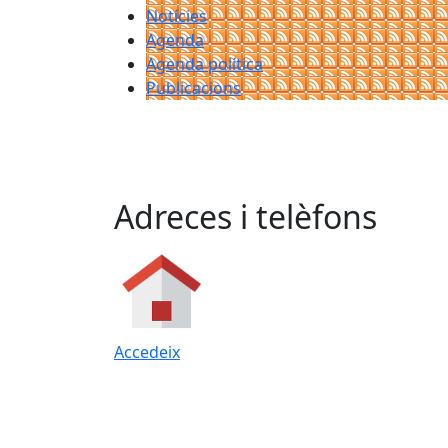
Notícies
Agenda
Agenda política
Publicacions
Adreces i telèfons
Accedeix