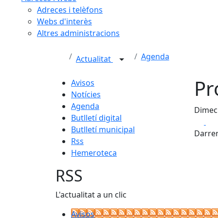
Adreces i telèfons
Webs d'interès
Altres administracions
Agenda
Actualitat
Pr
Avisos
Notícies
Agenda
Dimecr
Butlletí digital
Fa
Butlletí municipal
Darrer
Rss
Hemeroteca
RSS
L'actualitat a un clic
Avisos