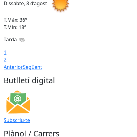
Dissabte, 8 d’agost
D
T.Màx: 36°
T
T.Min: 18°
T
Tarda
1
2
Anterior
Següent
Butlletí digital
Subscriu-te
Plànol / Carrers