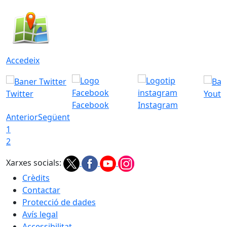
Accedeix
Twitter
Youtu
Facebook
Instagram
Anterior
Següent
1
2
Xarxes socials:
Crèdits
Contactar
Protecció de dades
Avís legal
Accessibilitat