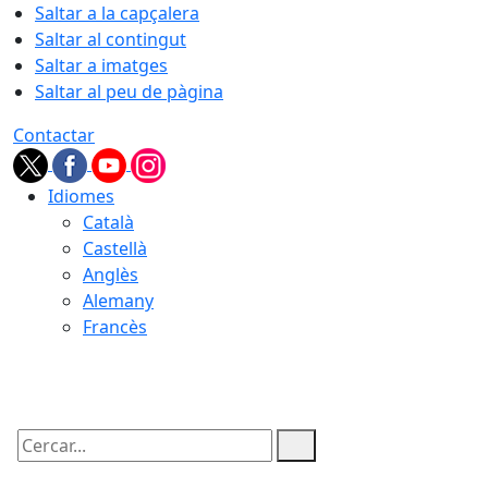
Saltar a la capçalera
Saltar al contingut
Saltar a imatges
Saltar al peu de pàgina
Contactar
Idiomes
Català
Castellà
Anglès
Alemany
Francès
08.08.2026 | 03:39
Cercar: