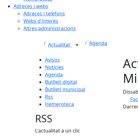
Adreces i webs
Adreces i telèfons
Webs d'interès
Altres administracions
Agenda
Actualitat
Ac
Avisos
Notícies
Mi
Agenda
Butlletí digital
Butlletí municipal
Dissab
Rss
Fa
Hemeroteca
Darrer
RSS
L'actualitat a un clic