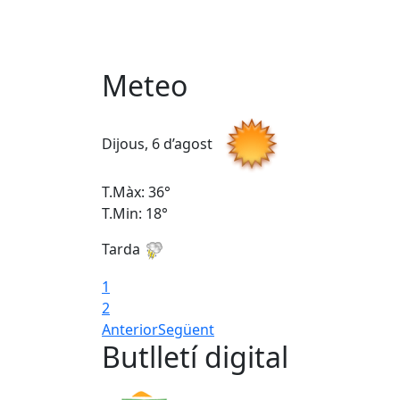
Meteo
Dijous, 6 d’agost
T.Màx: 36°
T.Min: 18°
Tarda
1
2
Anterior
Següent
Butlletí digital