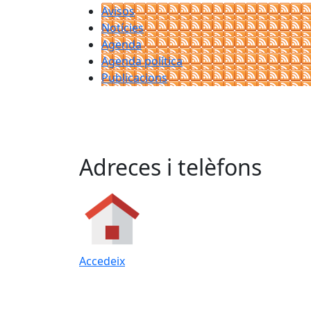
Avisos
Notícies
Agenda
Agenda política
Publicacions
Adreces i telèfons
Accedeix