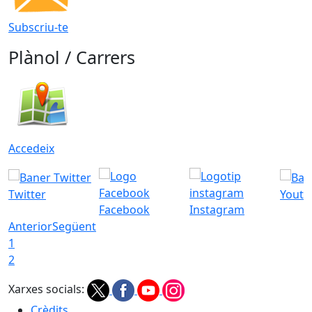
Subscriu-te
Plànol / Carrers
Accedeix
Twitter
Youtu
Facebook
Instagram
Anterior
Següent
1
2
Xarxes socials:
Crèdits