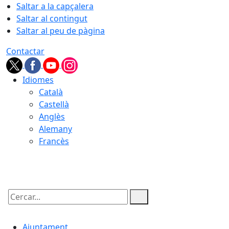
Saltar a la capçalera
Saltar al contingut
Saltar al peu de pàgina
Contactar
Idiomes
Català
Castellà
Anglès
Alemany
Francès
06.08.2026 | 10:00
Cercar:
Ajuntament