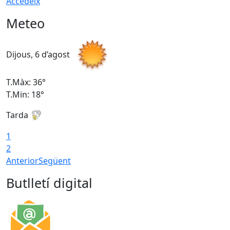
Accedeix
Meteo
Dijous, 6 d’agost
D
T.Màx: 36°
T
T.Min: 18°
T
Tarda
T
1
2
Anterior
Següent
Butlletí digital