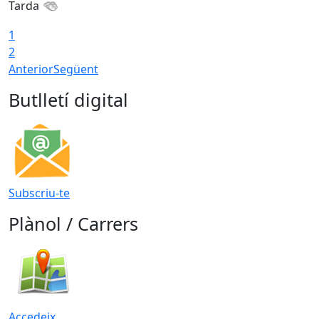
Tarda
1
2
Anterior
Següent
Butlletí digital
Subscriu-te
Plànol / Carrers
Accedeix