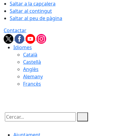
Saltar a la capçalera
Saltar al contingut
Saltar al peu de pàgina
Contactar
Idiomes
Català
Castellà
Anglès
Alemany
Francès
07.08.2026 | 15:32
Cercar:
Ajuntament