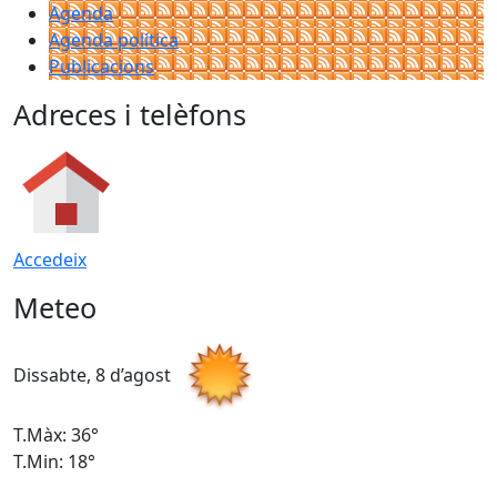
Agenda
Agenda política
Publicacions
Adreces i telèfons
Accedeix
Meteo
Dissabte, 8 d’agost
D
T.Màx: 36°
T
T.Min: 18°
T