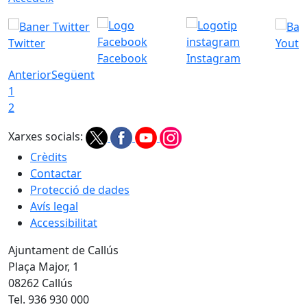
Twitter
Youtu
Facebook
Instagram
Anterior
Següent
1
2
Xarxes socials:
Crèdits
Contactar
Protecció de dades
Avís legal
Accessibilitat
Ajuntament de Callús
Plaça Major, 1
08262 Callús
Tel. 936 930 000