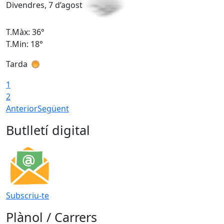
Divendres, 7 d’agost
D
T.Màx: 36°
T
T.Min: 18°
T
Tarda
T
1
2
Anterior
Següent
Butlletí digital
Subscriu-te
Plànol / Carrers