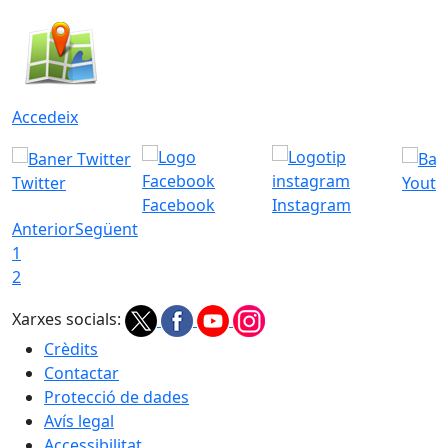
Accedeix
Twitter
Youtu
Facebook
Instagram
Anterior
Següent
1
2
Xarxes socials:
Crèdits
Contactar
Protecció de dades
Avís legal
Accessibilitat