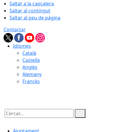
Saltar a la capçalera
Saltar al contingut
Saltar al peu de pàgina
Contactar
Idiomes
Català
Castellà
Anglès
Alemany
Francès
07.08.2026 | 11:56
Cercar:
Ajuntament