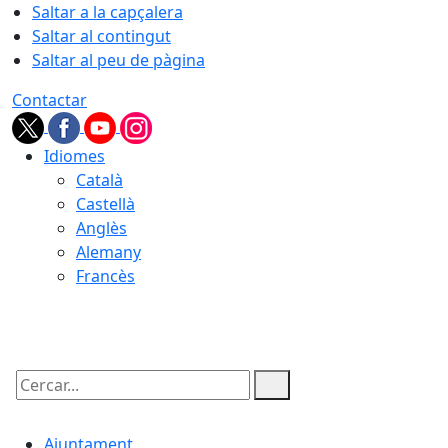
Saltar a la capçalera
Saltar al contingut
Saltar al peu de pàgina
Contactar
Idiomes
Català
Castellà
Anglès
Alemany
Francès
07.08.2026 | 23:28
Cercar:
Ajuntament