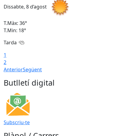
Dissabte, 8 d’agost
D
T.Màx: 36°
T
T.Min: 18°
T
Tarda
1
2
Anterior
Següent
Butlletí digital
Subscriu-te
Plànol / Carrers