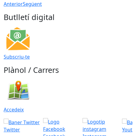
Anterior
Següent
Butlletí digital
Subscriu-te
Plànol / Carrers
Accedeix
Twitter
Youtu