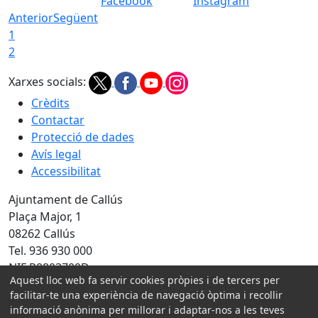
Facebook
Instagram
Anterior
Següent
1
2
Xarxes socials:
Crèdits
Contactar
Protecció de dades
Avís legal
Accessibilitat
Ajuntament de Callús
Plaça Major, 1
08262 Callús
Tel. 936 930 000
NIF P0803700D
Aquest lloc web fa servir cookies pròpies i de tercers per
facilitar-te una experiència de navegació òptima i recollir
Amb la col·laboració de:
informació anònima per millorar i adaptar-nos a les teves