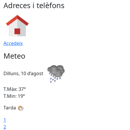
Adreces i telèfons
Accedeix
Meteo
Dilluns, 10 d’agost
D
T.Màx: 37°
T
T.Min: 19°
T
Tarda
T
1
2