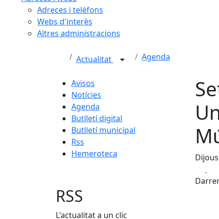
Adreces i telèfons
Webs d'interès
Altres administracions
Agenda
Actualitat
Se
Avisos
Notícies
Un
Agenda
Butlletí digital
Mú
Butlletí municipal
Rss
Hemeroteca
Dijous
Fa
Darrer
RSS
L'actualitat a un clic