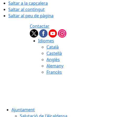
Saltar a la capçalera
Saltar al contingut
Saltar al peu de pàgina
Contactar
Idiomes
Català
Castellà
Anglès
Alemany
Francès
06.08.2026 | 23:20
Ajuntament
Salutació de l'Alcaldessa