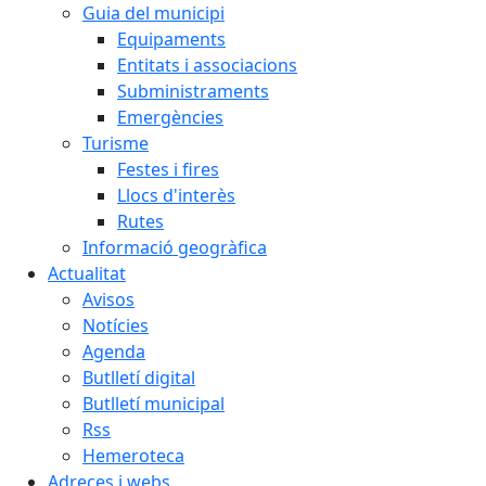
Guia del municipi
Equipaments
Entitats i associacions
Subministraments
Emergències
Turisme
Festes i fires
Llocs d'interès
Rutes
Informació geogràfica
Actualitat
Avisos
Notícies
Agenda
Butlletí digital
Butlletí municipal
Rss
Hemeroteca
Adreces i webs