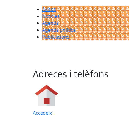
Avisos
Notícies
Agenda
Agenda política
Publicacions
Adreces i telèfons
Accedeix