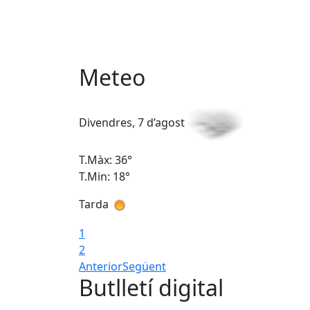
Meteo
Divendres, 7 d’agost
T.Màx: 36°
T.Min: 18°
Tarda
1
2
Anterior
Següent
Butlletí digital