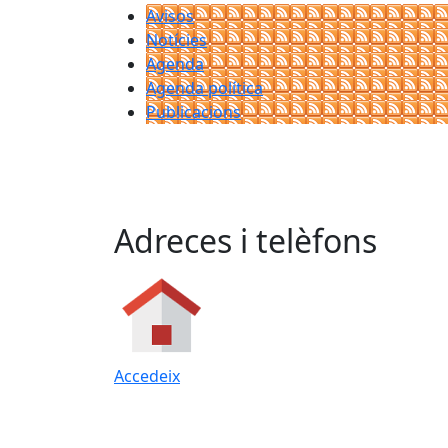
Avisos
Notícies
Agenda
Agenda política
Publicacions
Adreces i telèfons
Accedeix