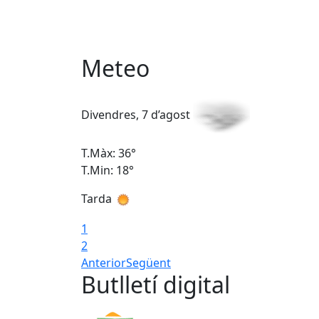
Meteo
Divendres, 7 d’agost
T.Màx: 36°
T.Min: 18°
Tarda
1
2
Anterior
Següent
Butlletí digital