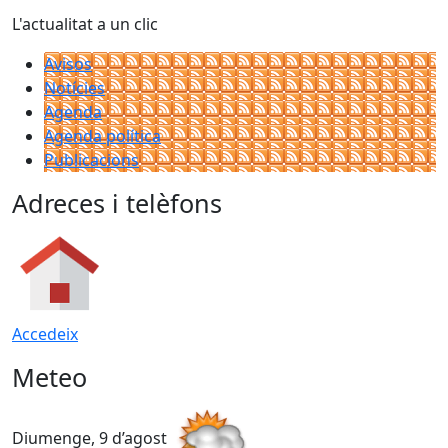
L'actualitat a un clic
Avisos
Notícies
Agenda
Agenda política
Publicacions
Adreces i telèfons
Accedeix
Meteo
Diumenge, 9 d’agost
D