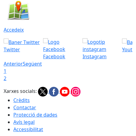
Accedeix
Twitter
Youtu
Facebook
Instagram
Anterior
Següent
1
2
Xarxes socials:
Crèdits
Contactar
Protecció de dades
Avís legal
Accessibilitat