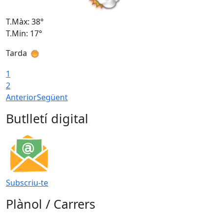
T.Màx: 38°
T
T.Min: 17°
T
Tarda
T
1
2
Anterior
Següent
Butlletí digital
Subscriu-te
Plànol / Carrers