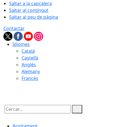
Saltar a la capçalera
Saltar al contingut
Saltar al peu de pàgina
Contactar
Idiomes
Català
Castellà
Anglès
Alemany
Francès
10.08.2026 | 11:28
Cercar:
Ajuntament