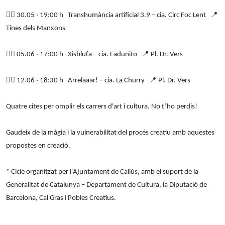
👉🏼
30.05 · 19:00 h Transhumància artificial 3.9 – cia. Circ Foc Lent
📍
Tines dels Manxons
👉🏼
05.06 · 17:00 h Xisblufa – cia. Fadunito
📍
Pl. Dr. Vers
👉🏼
12.06 · 18:30 h Arrelaaar! – cia. La Churry
📍
Pl. Dr. Vers
Quatre cites per omplir els carrers d'art i cultura. No t’ho perdis!
Gaudeix de la màgia i la vulnerabilitat del procés creatiu amb aquestes
propostes en creació.
* Cicle organitzat per l'Ajuntament de Callús, amb el suport de la
Generalitat de Catalunya – Departament de Cultura, la Diputació de
Barcelona, Cal Gras i Pobles Creatius.