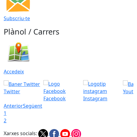
Subscriu-te
Plànol / Carrers
Accedeix
Twitter
Youtu
Facebook
Instagram
Anterior
Següent
1
2
Xarxes socials: