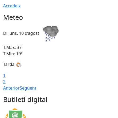
Accedeix
Meteo
Dilluns, 10 d’agost
D
T.Màx: 37°
T
T.Min: 19°
T
Tarda
T
1
2
Anterior
Següent
Butlletí digital