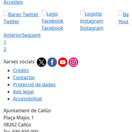
Accedeix
Twitter
Youtu
Facebook
Instagram
Anterior
Següent
1
2
Xarxes socials:
Crèdits
Contactar
Protecció de dades
Avís legal
Accessibilitat
Ajuntament de Callús
Plaça Major, 1
08262 Callús
Tel. 936 930 000