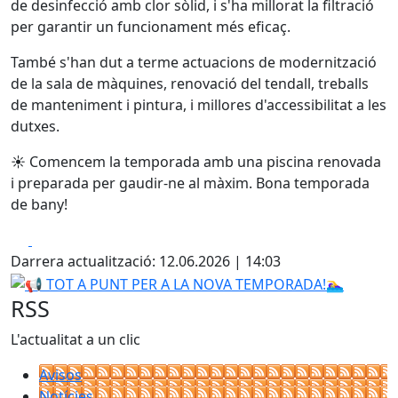
de desinfecció amb clor sòlid, i s'ha millorat la filtració
per garantir un funcionament més eficaç.
També s'han dut a terme actuacions de modernització
de la sala de màquines, renovació del tendall, treballs
de manteniment i pintura, i millores d'accessibilitat a les
dutxes.
☀
️ Comencem la temporada amb una piscina renovada
i preparada per gaudir-ne al màxim. Bona temporada
de bany!
Facebook
X
Darrera actualització: 12.06.2026 | 14:03
📢 TOT A PUNT PER A LA NOVA TEMPORADA!🏊‍♀️
RSS
L'actualitat a un clic
Avisos
Notícies