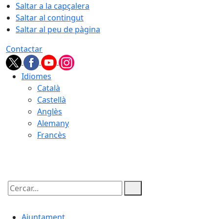
Saltar a la capçalera
Saltar al contingut
Saltar al peu de pàgina
Contactar
Idiomes
Català
Castellà
Anglès
Alemany
Francès
06.08.2026 | 06:31
Cercar:
Ajuntament