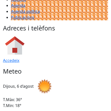
Agenda
Agenda política
Publicacions
Adreces i telèfons
Accedeix
Meteo
Dijous, 6 d’agost
D
T.Màx: 36°
T
T.Min: 18°
T