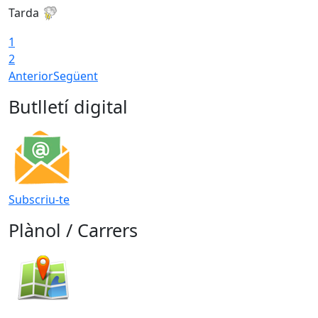
Tarda
T
1
2
Anterior
Següent
Butlletí digital
Subscriu-te
Plànol / Carrers