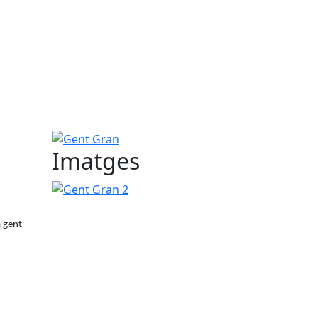
Gent Gran
Imatges
Gent Gran 2
a gent