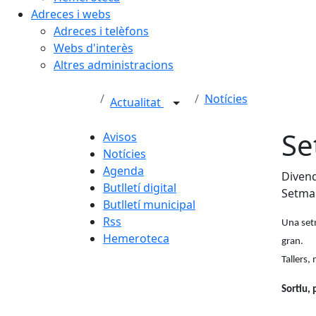
Adreces i webs
Adreces i telèfons
Webs d'interès
Altres administracions
Notícies
Actualitat
Se
Avisos
Notícies
Agenda
Divend
Butlletí digital
Setman
Butlletí municipal
Rss
Una set
Hemeroteca
gran.
Tallers,
Sortiu, 