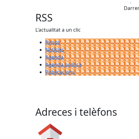
Fa
Darrer
RSS
L'actualitat a un clic
Avisos
Notícies
Agenda
Agenda política
Publicacions
Adreces i telèfons