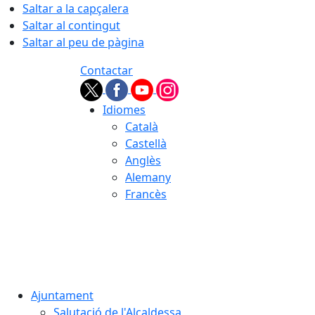
Saltar a la capçalera
Saltar al contingut
Saltar al peu de pàgina
Contactar
Idiomes
Català
Castellà
Anglès
Alemany
Francès
06.08.2026 | 07:37
Ajuntament
Salutació de l'Alcaldessa