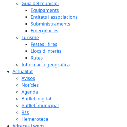
Guia del municipi
Equipaments
Entitats i associacions
Subministraments
Emergències
Turisme
Festes i fires
Llocs d'interès
Rutes
Informació geogràfica
Actualitat
Avisos
Notícies
Agenda
Butlletí digital
Butlletí municipal
Rss
Hemeroteca
Adreces i webs