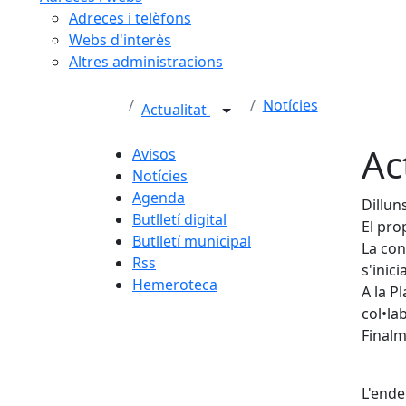
Adreces i telèfons
Webs d'interès
Altres administracions
Notícies
Actualitat
Ac
Avisos
Notícies
Agenda
Dillun
Butlletí digital
El pro
Butlletí municipal
La con
Rss
s'inic
Hemeroteca
A la P
col•la
Finalm
L'ende