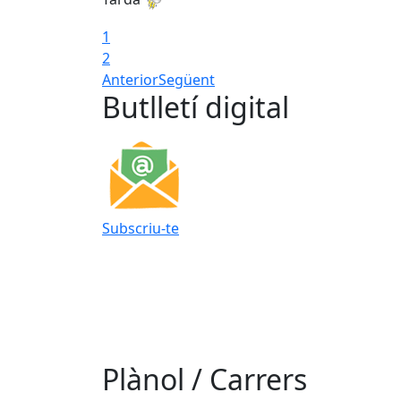
1
2
Anterior
Següent
Butlletí digital
Subscriu-te
Plànol / Carrers