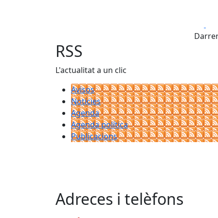
Fa
Darrer
RSS
L'actualitat a un clic
Avisos
Notícies
Agenda
Agenda política
Publicacions
Adreces i telèfons