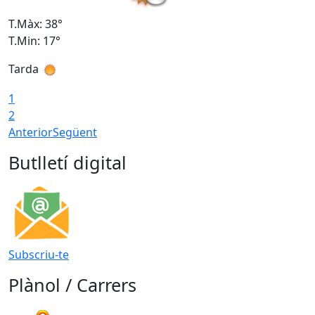
T.Màx: 38°
T
T.Min: 17°
T
Tarda
T
1
2
Anterior
Següent
Butlletí digital
Subscriu-te
Plànol / Carrers