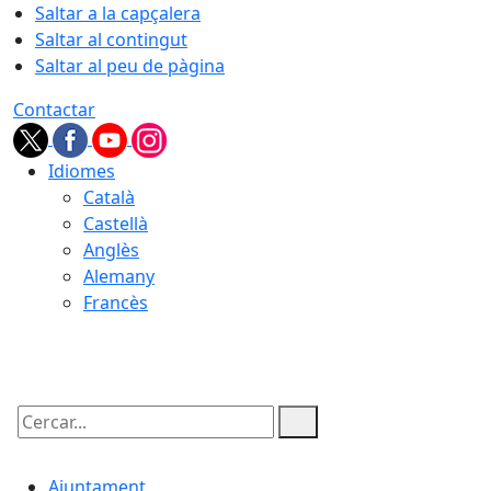
Saltar a la capçalera
Saltar al contingut
Saltar al peu de pàgina
Contactar
Idiomes
Català
Castellà
Anglès
Alemany
Francès
09.08.2026 | 11:31
Cercar:
Ajuntament