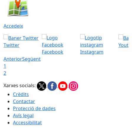
Accedeix
Twitter
Youtu
Facebook
Instagram
Anterior
Següent
1
2
Xarxes socials:
Crèdits
Contactar
Protecció de dades
Avís legal
Accessibilitat