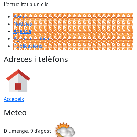
L'actualitat a un clic
Avisos
Notícies
Agenda
Agenda política
Publicacions
Adreces i telèfons
Accedeix
Meteo
Diumenge, 9 d’agost
D