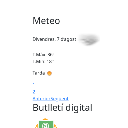
Meteo
Divendres, 7 d’agost
T.Màx: 36°
T.Min: 18°
Tarda
1
2
Anterior
Següent
Butlletí digital