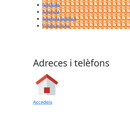
Notícies
Agenda
Agenda política
Publicacions
Adreces i telèfons
Accedeix