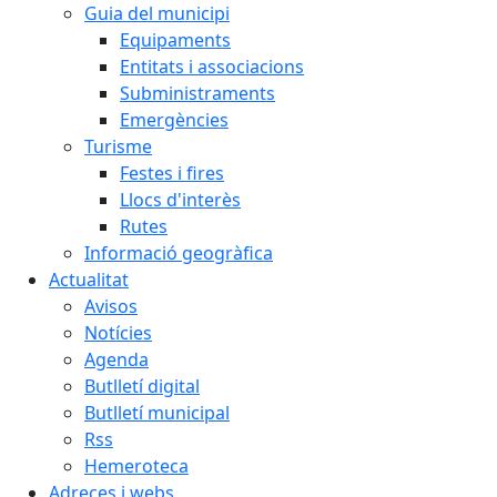
Guia del municipi
Equipaments
Entitats i associacions
Subministraments
Emergències
Turisme
Festes i fires
Llocs d'interès
Rutes
Informació geogràfica
Actualitat
Avisos
Notícies
Agenda
Butlletí digital
Butlletí municipal
Rss
Hemeroteca
Adreces i webs