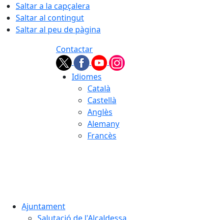
Saltar a la capçalera
Saltar al contingut
Saltar al peu de pàgina
Contactar
Idiomes
Català
Castellà
Anglès
Alemany
Francès
07.08.2026 | 07:52
Ajuntament
Salutació de l'Alcaldessa