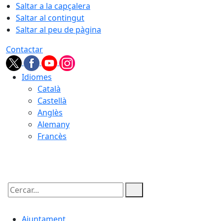
Saltar a la capçalera
Saltar al contingut
Saltar al peu de pàgina
Contactar
Idiomes
Català
Castellà
Anglès
Alemany
Francès
07.08.2026 | 23:27
Cercar:
Ajuntament