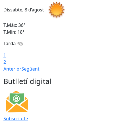
Dissabte, 8 d’agost
D
T.Màx: 36°
T
T.Min: 18°
T
Tarda
1
2
Anterior
Següent
Butlletí digital
Subscriu-te