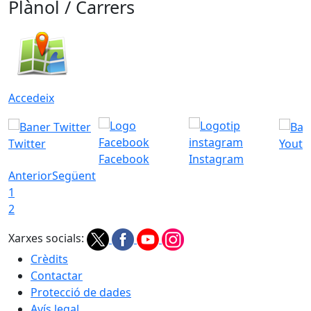
Plànol / Carrers
Accedeix
Twitter
Youtu
Facebook
Instagram
Anterior
Següent
1
2
Xarxes socials:
Crèdits
Contactar
Protecció de dades
Avís legal