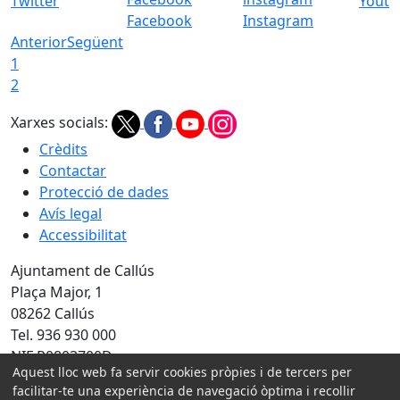
Twitter
Youtu
Facebook
Instagram
Anterior
Següent
1
2
Xarxes socials:
Crèdits
Contactar
Protecció de dades
Avís legal
Accessibilitat
Ajuntament de Callús
Plaça Major, 1
08262 Callús
Tel. 936 930 000
NIF P0803700D
Aquest lloc web fa servir cookies pròpies i de tercers per
facilitar-te una experiència de navegació òptima i recollir
Amb la col·laboració de: