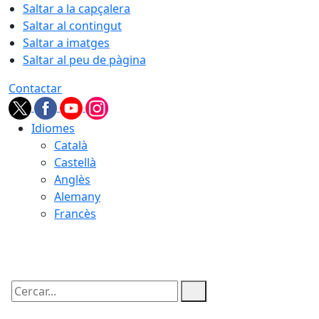
Saltar a la capçalera
Saltar al contingut
Saltar a imatges
Saltar al peu de pàgina
Contactar
Idiomes
Català
Castellà
Anglès
Alemany
Francès
07.08.2026 | 11:57
Cercar: