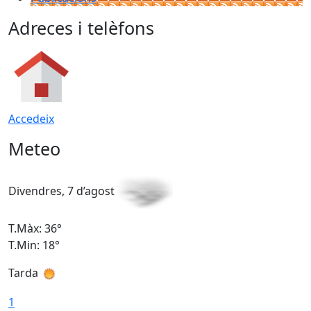
Adreces i telèfons
Accedeix
Meteo
Divendres, 7 d’agost
D
T.Màx: 36°
T
T.Min: 18°
T
Tarda
T
1