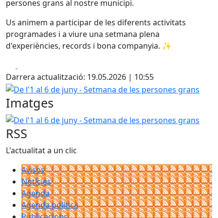
persones grans al nostre municipi.
Us animem a participar de les diferents activitats
programades i a viure una setmana plena
d'experiències, records i bona companyia.
✨
Facebook
X
Darrera actualització: 19.05.2026 | 10:55
De l'1 al 6 de juny - Setmana de les persones grans
Imatges
De l'1 al 6 de juny - Setmana de les persones grans
RSS
L'actualitat a un clic
Avisos
Notícies
Agenda
Agenda política
Publicacions