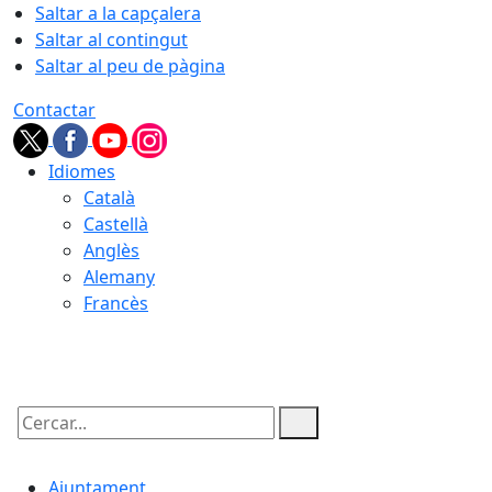
Saltar a la capçalera
Saltar al contingut
Saltar al peu de pàgina
Contactar
Idiomes
Català
Castellà
Anglès
Alemany
Francès
09.08.2026 | 01:31
Cercar:
Ajuntament