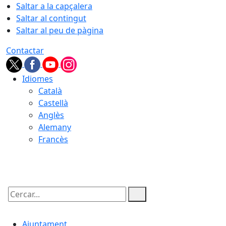
Saltar a la capçalera
Saltar al contingut
Saltar al peu de pàgina
Contactar
Idiomes
Català
Castellà
Anglès
Alemany
Francès
09.08.2026 | 08:44
Cercar:
Ajuntament