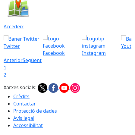
Accedeix
Twitter
Youtu
Facebook
Instagram
Anterior
Següent
1
2
Xarxes socials:
Crèdits
Contactar
Protecció de dades
Avís legal
Accessibilitat