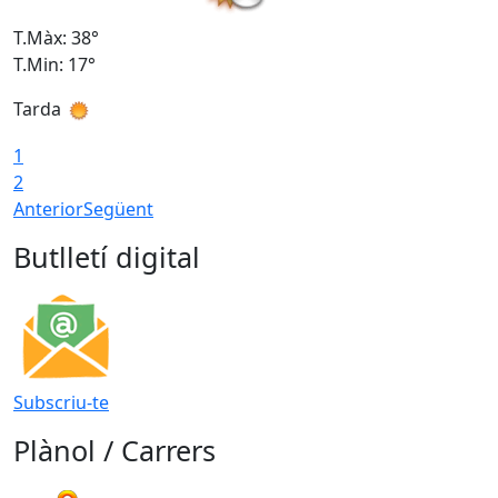
T.Màx: 38°
T
T.Min: 17°
T
Tarda
T
1
2
Anterior
Següent
Butlletí digital
Subscriu-te
Plànol / Carrers