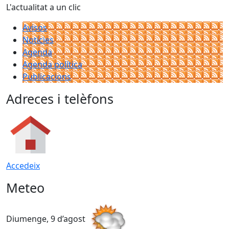
L'actualitat a un clic
Avisos
Notícies
Agenda
Agenda política
Publicacions
Adreces i telèfons
Accedeix
Meteo
Diumenge, 9 d’agost
D