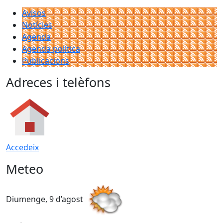
Avisos
Notícies
Agenda
Agenda política
Publicacions
Adreces i telèfons
Accedeix
Meteo
Diumenge, 9 d’agost
D