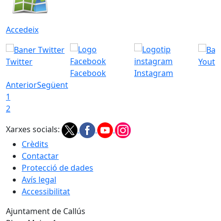
Accedeix
Twitter
Youtu
Facebook
Instagram
Anterior
Següent
1
2
Xarxes socials:
Crèdits
Contactar
Protecció de dades
Avís legal
Accessibilitat
Ajuntament de Callús