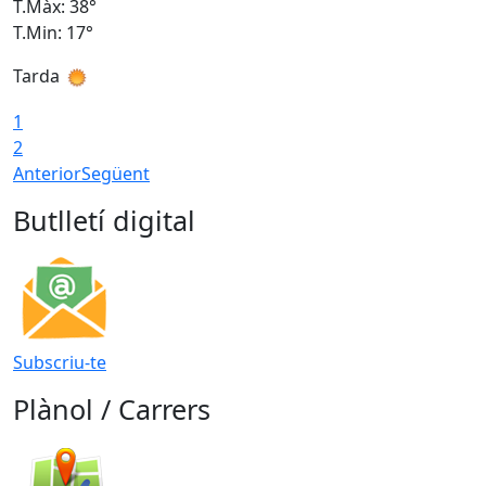
T.Màx: 38°
T
T.Min: 17°
T
Tarda
T
1
2
Anterior
Següent
Butlletí digital
Subscriu-te
Plànol / Carrers