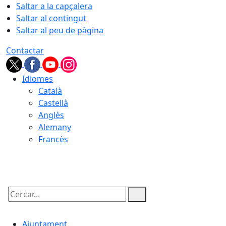
Saltar a la capçalera
Saltar al contingut
Saltar al peu de pàgina
Contactar
Idiomes
Català
Castellà
Anglès
Alemany
Francès
09.08.2026 | 10:42
Cercar:
Ajuntament