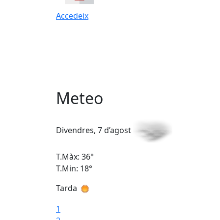
Accedeix
Meteo
Divendres, 7 d’agost
T.Màx: 36°
T.Min: 18°
Tarda
1