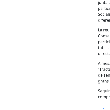
junta 
partic
Social
difere
La reu
Consel
partic
totes 
direct
A més,
“Tract
de sen
grans 
Seguim
compr
Fa