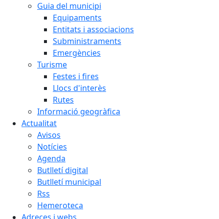
Guia del municipi
Equipaments
Entitats i associacions
Subministraments
Emergències
Turisme
Festes i fires
Llocs d'interès
Rutes
Informació geogràfica
Actualitat
Avisos
Notícies
Agenda
Butlletí digital
Butlletí municipal
Rss
Hemeroteca
Adreces i webs