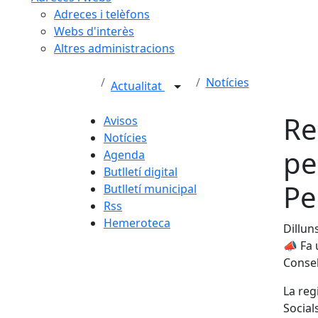
Adreces i telèfons
Webs d'interès
Altres administracions
Notícies
Actualitat
Re
Avisos
Notícies
pe
Agenda
Butlletí digital
Pe
Butlletí municipal
Rss
Hemeroteca
Dillun
📣
Fa 
Consel
La reg
Social