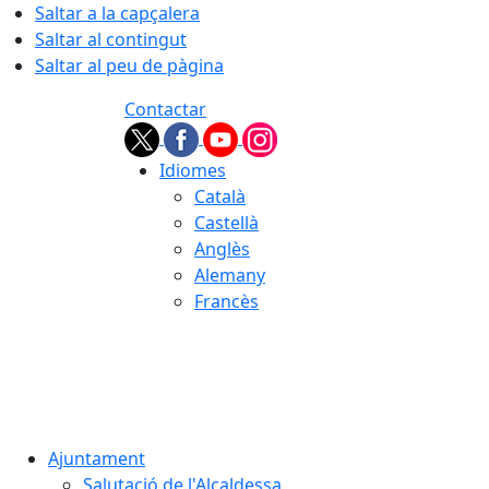
Saltar a la capçalera
Saltar al contingut
Saltar al peu de pàgina
Contactar
Idiomes
Català
Castellà
Anglès
Alemany
Francès
07.08.2026 | 10:32
Ajuntament
Salutació de l'Alcaldessa