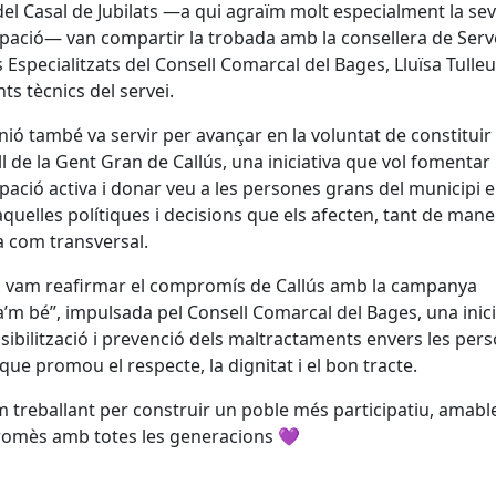
del Casal de Jubilats —a qui agraïm molt especialment la se
ipació— van compartir la trobada amb la consellera de Serv
s Especialitzats del Consell Comarcal del Bages, Lluïsa Tulleu
nts tècnics del servei.
nió també va servir per avançar en la voluntat de constituir 
l de la Gent Gran de Callús, una iniciativa que vol fomentar 
ipació activa i donar veu a les persones grans del municipi 
aquelles polítiques i decisions que els afecten, tant de man
a com transversal.
 vam reafirmar el compromís de Callús amb la campanya
a’m bé”, impulsada pel Consell Comarcal del Bages, una inici
sibilització i prevenció dels maltractaments envers les per
que promou el respecte, la dignitat i el bon tracte.
 treballant per construir un poble més participatiu, amable
omès amb totes les generacions
💜
cebook
X