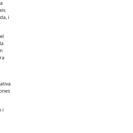
va
eis
da, i
el
la
en
era
ativa
sones
 i