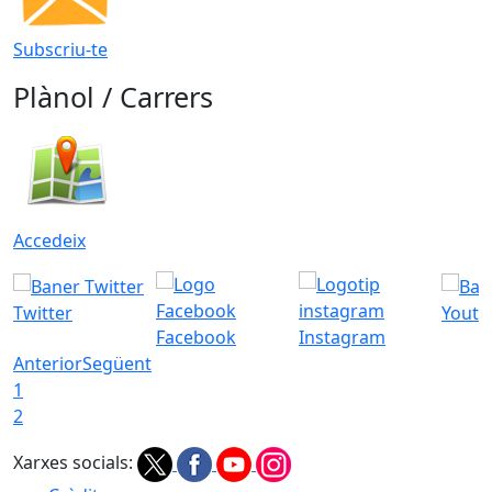
Subscriu-te
Plànol / Carrers
Accedeix
Twitter
Youtu
Facebook
Instagram
Anterior
Següent
1
2
Xarxes socials: