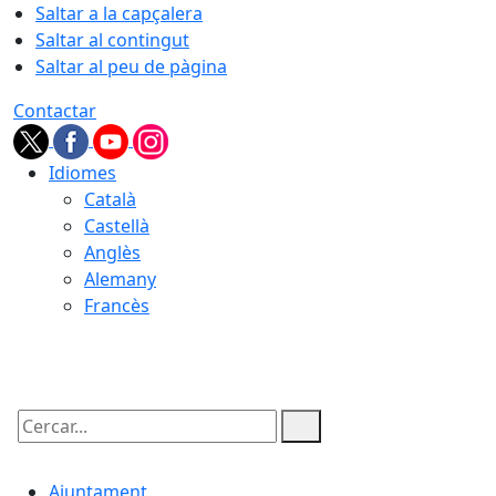
Saltar a la capçalera
Saltar al contingut
Saltar al peu de pàgina
Contactar
Idiomes
Català
Castellà
Anglès
Alemany
Francès
06.08.2026 | 21:39
Cercar:
Ajuntament