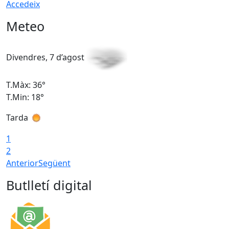
Accedeix
Meteo
Divendres, 7 d’agost
D
T.Màx: 36°
T
T.Min: 18°
T
Tarda
T
1
2
Anterior
Següent
Butlletí digital