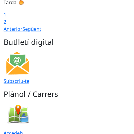
Tarda
T
1
2
Anterior
Següent
Butlletí digital
Subscriu-te
Plànol / Carrers
Accedeix