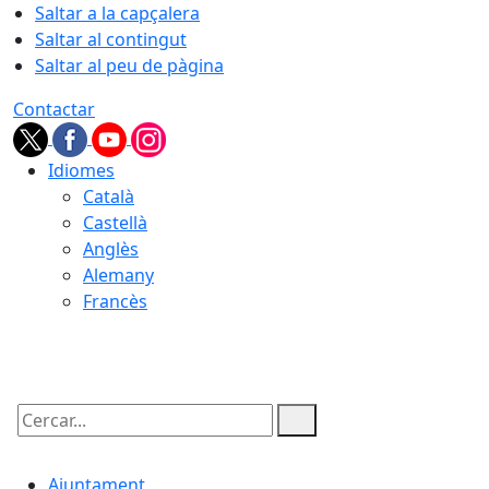
Saltar a la capçalera
Saltar al contingut
Saltar al peu de pàgina
Contactar
Idiomes
Català
Castellà
Anglès
Alemany
Francès
06.08.2026 | 23:40
Cercar:
Ajuntament