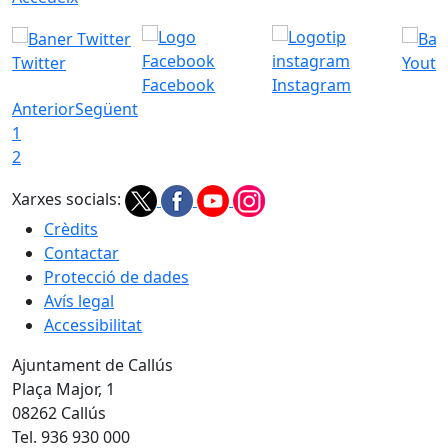
Twitter
Youtu
Facebook
Instagram
Anterior
Següent
1
2
Xarxes socials:
Crèdits
Contactar
Protecció de dades
Avís legal
Accessibilitat
Ajuntament de Callús
Plaça Major, 1
08262 Callús
Tel. 936 930 000