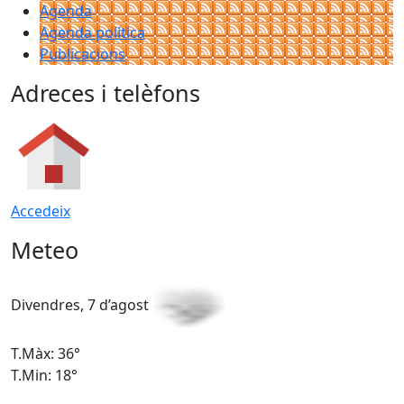
Agenda
Agenda política
Publicacions
Adreces i telèfons
Accedeix
Meteo
Divendres, 7 d’agost
D
T.Màx: 36°
T
T.Min: 18°
T