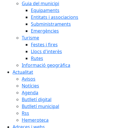
Guia del municipi
Equipaments
Entitats i associacions
Subministraments
Emergències
Turisme
Festes i fires
Llocs d'interès
Rutes
Informació geogràfica
Actualitat
Avisos
Notícies
Agenda
Butlletí digital
Butlletí municipal
Rss
Hemeroteca
Adreces i webs