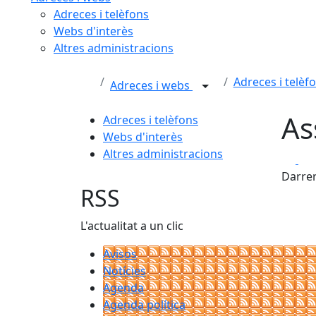
Adreces i telèfons
Webs d'interès
Altres administracions
Adreces i telèf
Adreces i webs
As
Adreces i telèfons
Webs d'interès
Altres administracions
Fa
Darrer
RSS
L'actualitat a un clic
Avisos
Notícies
Agenda
Agenda política