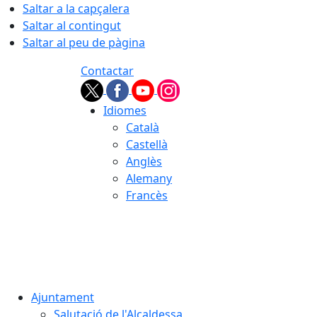
Saltar a la capçalera
Saltar al contingut
Saltar al peu de pàgina
Contactar
Idiomes
Català
Castellà
Anglès
Alemany
Francès
08.08.2026 | 07:28
Ajuntament
Salutació de l'Alcaldessa