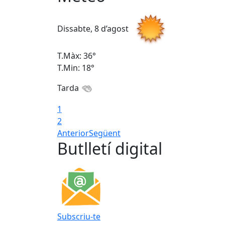
Dissabte, 8 d’agost
T.Màx: 36°
T.Min: 18°
Tarda
1
2
Anterior
Següent
Butlletí digital
Subscriu-te