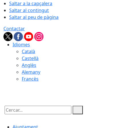
Saltar a la capçalera
Saltar al contingut
Saltar al peu de pàgina
Contactar
Idiomes
Català
Castellà
Anglès
Alemany
Francès
08.08.2026 | 02:25
Cercar:
Ajuntament