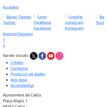
Accedeix
Twitter
Youtu
Facebook
Instagram
Anterior
Següent
1
2
Xarxes socials:
Crèdits
Contactar
Protecció de dades
Avís legal
Accessibilitat
Ajuntament de Callús
Plaça Major, 1
08262 Callús