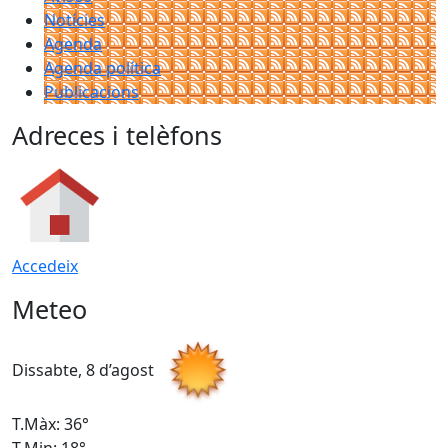
Notícies
Agenda
Agenda política
Publicacions
Adreces i telèfons
Accedeix
Meteo
Dissabte, 8 d’agost
D
T.Màx: 36°
T