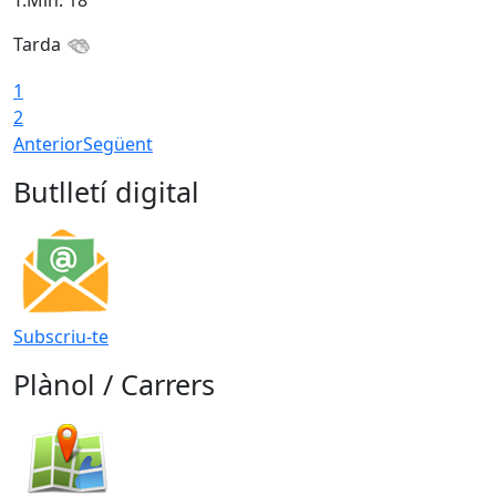
T.Min: 18°
T
Tarda
1
2
Anterior
Següent
Butlletí digital
Subscriu-te
Plànol / Carrers