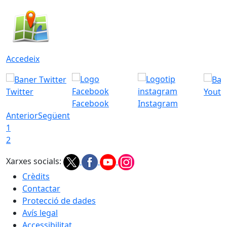
Accedeix
Twitter
Youtu
Facebook
Instagram
Anterior
Següent
1
2
Xarxes socials:
Crèdits
Contactar
Protecció de dades
Avís legal
Accessibilitat