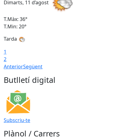
Dimarts, 11 d’agost
D
T.Màx: 36°
T
T.Min: 20°
T
Tarda
T
1
2
Anterior
Següent
Butlletí digital
Subscriu-te
Plànol / Carrers