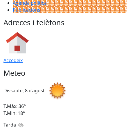
Agenda política
Publicacions
Adreces i telèfons
Accedeix
Meteo
Dissabte, 8 d’agost
D
T.Màx: 36°
T
T.Min: 18°
T
Tarda