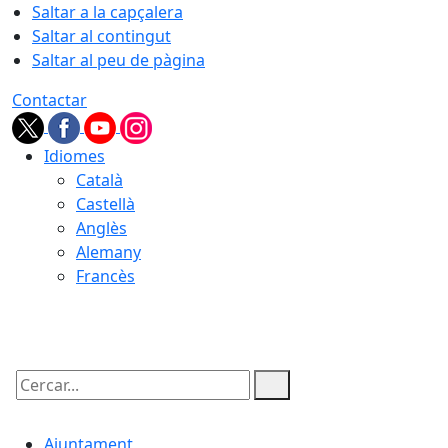
Saltar a la capçalera
Saltar al contingut
Saltar al peu de pàgina
Contactar
Idiomes
Català
Castellà
Anglès
Alemany
Francès
07.08.2026 | 23:23
Cercar:
Ajuntament