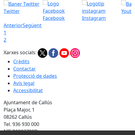
Twitter
Youtu
Facebook
Instagram
Anterior
Següent
1
2
Xarxes socials:
Crèdits
Contactar
Protecció de dades
Avís legal
Accessibilitat
Ajuntament de Callús
Plaça Major, 1
08262 Callús
Tel. 936 930 000
NIF P0803700D