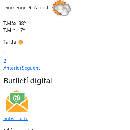
Diumenge, 9 d’agost
D
T.Màx: 38°
T
T.Min: 17°
T
Tarda
T
1
2
Anterior
Següent
Butlletí digital
Subscriu-te