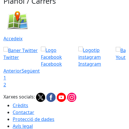
Plànol / Carrers
Accedeix
Twitter
Youtu
Facebook
Instagram
Anterior
Següent
1
2
Xarxes socials:
Crèdits
Contactar
Protecció de dades
Avís legal