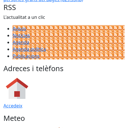
RSS
L'actualitat a un clic
Avisos
Notícies
Agenda
Agenda política
Publicacions
Adreces i telèfons
Accedeix
Meteo