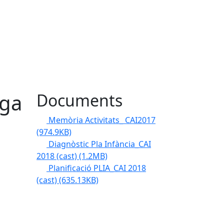
iga
Documents
Memòria Activitats_ CAI2017
(974.9KB)
Diagnòstic Pla Infància_CAI
s
2018 (cast)
(1.2MB)
Planificació PLIA_CAI 2018
(cast)
(635.13KB)