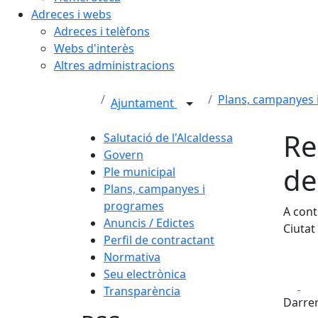
Adreces i webs
Adreces i telèfons
Webs d'interès
Altres administracions
Plans, campanyes 
Ajuntament
Re
Salutació de l'Alcaldessa
Govern
de
Ple municipal
Plans, campanyes i
programes
A cont
Anuncis / Edictes
Ciutat
Perfil de contractant
Normativa
Seu electrònica
Fa
Transparència
Darrer