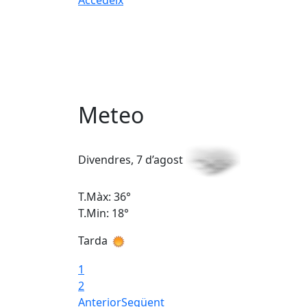
Meteo
Divendres, 7 d’agost
T.Màx: 36°
T.Min: 18°
Tarda
1
2
Anterior
Següent