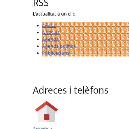
RSS
L'actualitat a un clic
Avisos
Notícies
Agenda
Agenda política
Publicacions
Adreces i telèfons
Accedeix