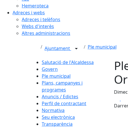
Hemeroteca
Adreces i webs
Adreces i telèfons
Webs d'interès
Altres administracions
Ple municipal
Ajuntament
Pl
Salutació de l'Alcaldessa
Govern
Or
Ple municipal
Plans, campanyes i
programes
Dimec
Anuncis / Edictes
Fa
Perfil de contractant
Darrer
Normativa
Seu electrònica
Transparència