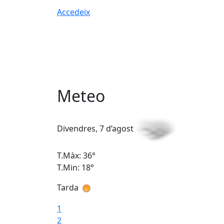
Accedeix
Meteo
Divendres, 7 d’agost
T.Màx: 36°
T.Min: 18°
Tarda
1
2