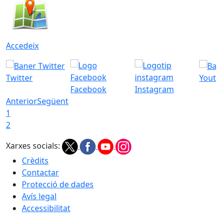
Accedeix
Twitter
Youtu
Facebook
Instagram
Anterior
Següent
1
2
Xarxes socials:
Crèdits
Contactar
Protecció de dades
Avís legal
Accessibilitat