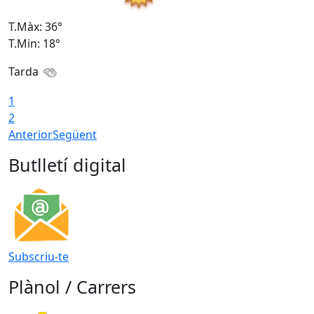
T.Màx: 36°
T
T.Min: 18°
T
Tarda
1
2
Anterior
Següent
Butlletí digital
Subscriu-te
Plànol / Carrers