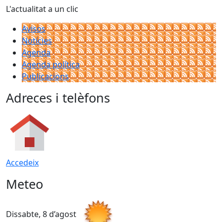
L'actualitat a un clic
Avisos
Notícies
Agenda
Agenda política
Publicacions
Adreces i telèfons
Accedeix
Meteo
Dissabte, 8 d’agost
D