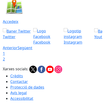
Accedeix
Twitter
Youtu
Facebook
Instagram
Anterior
Següent
1
2
Xarxes socials:
Crèdits
Contactar
Protecció de dades
Avís legal
Accessibilitat