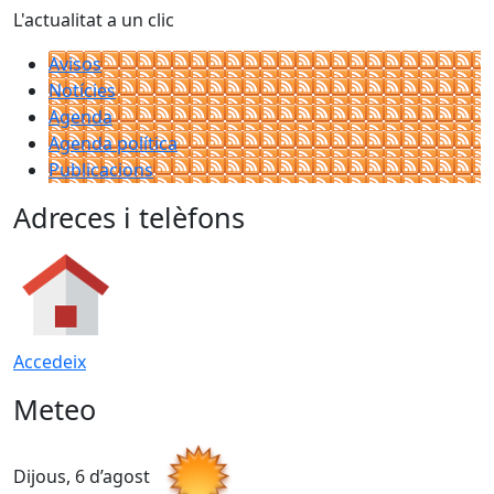
L'actualitat a un clic
Avisos
Notícies
Agenda
Agenda política
Publicacions
Adreces i telèfons
Accedeix
Meteo
Dijous, 6 d’agost
D