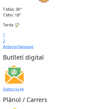
T.Màx: 36°
T
T.Min: 18°
T
Tarda
T
1
2
Anterior
Següent
Butlletí digital
Subscriu-te
Plànol / Carrers