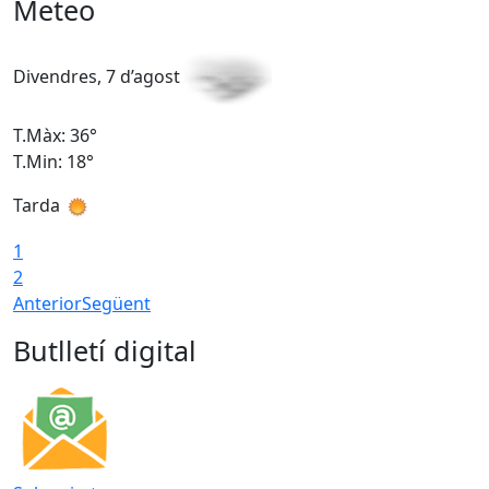
Meteo
Divendres, 7 d’agost
D
T.Màx: 36°
T
T.Min: 18°
T
Tarda
T
1
2
Anterior
Següent
Butlletí digital