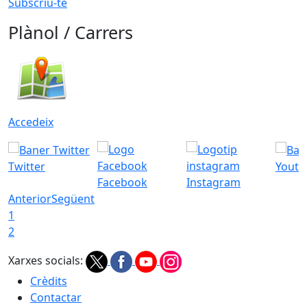
Subscriu-te
Plànol / Carrers
Accedeix
Twitter
Youtu
Facebook
Instagram
Anterior
Següent
1
2
Xarxes socials:
Crèdits
Contactar