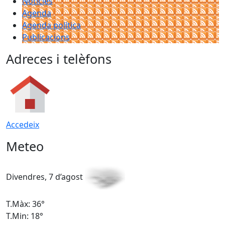
Notícies
Agenda
Agenda política
Publicacions
Adreces i telèfons
Accedeix
Meteo
Divendres, 7 d’agost
D
T.Màx: 36°
T
T.Min: 18°
T