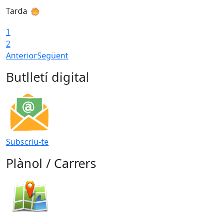
Tarda
T
1
2
Anterior
Següent
Butlletí digital
Subscriu-te
Plànol / Carrers