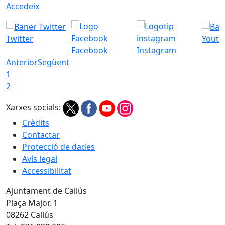
Accedeix
Twitter
Youtu
Facebook
Instagram
Anterior
Següent
1
2
Xarxes socials:
Crèdits
Contactar
Protecció de dades
Avís legal
Accessibilitat
Ajuntament de Callús
Plaça Major, 1
08262 Callús