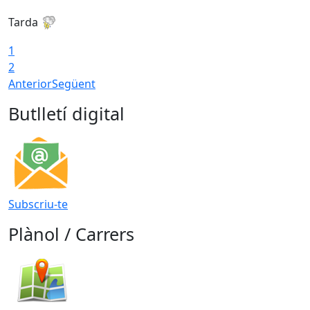
Tarda
T
1
2
Anterior
Següent
Butlletí digital
Subscriu-te
Plànol / Carrers