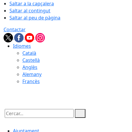
Saltar a la capçalera
Saltar al contingut
Saltar al peu de pàgina
Contactar
Idiomes
Català
Castellà
Anglès
Alemany
Francès
06.08.2026 | 06:41
Cercar:
Ajuntament