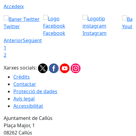
Accedeix
Twitter
Youtu
Facebook
Instagram
Anterior
Següent
1
2
Xarxes socials:
Crèdits
Contactar
Protecció de dades
Avís legal
Accessibilitat
Ajuntament de Callús
Plaça Major, 1
08262 Callús