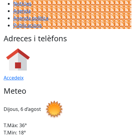
Notícies
Agenda
Agenda política
Publicacions
Adreces i telèfons
Accedeix
Meteo
Dijous, 6 d’agost
D
T.Màx: 36°
T
T.Min: 18°
T