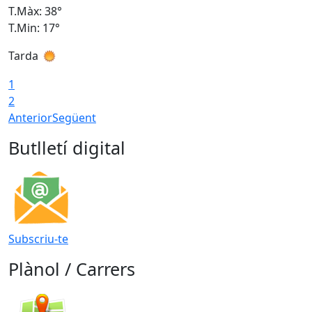
T.Màx: 38°
T
T.Min: 17°
T
Tarda
T
1
2
Anterior
Següent
Butlletí digital
Subscriu-te
Plànol / Carrers