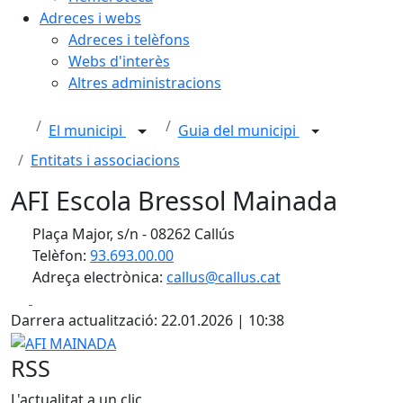
Adreces i webs
Adreces i telèfons
Webs d'interès
Altres administracions
El municipi
Guia del municipi
Entitats i associacions
AFI Escola Bressol Mainada
Plaça Major, s/n - 08262 Callús
Telèfon:
93.693.00.00
Adreça electrònica:
callus@callus.cat
Facebook
X
Darrera actualització: 22.01.2026 | 10:38
AFI MAINADA
RSS
L'actualitat a un clic