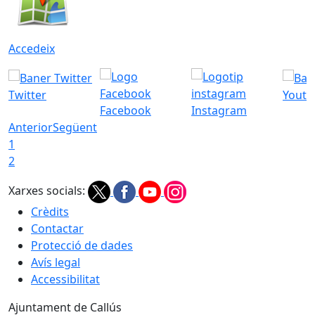
Accedeix
Twitter
Youtu
Facebook
Instagram
Anterior
Següent
1
2
Xarxes socials:
Crèdits
Contactar
Protecció de dades
Avís legal
Accessibilitat
Ajuntament de Callús