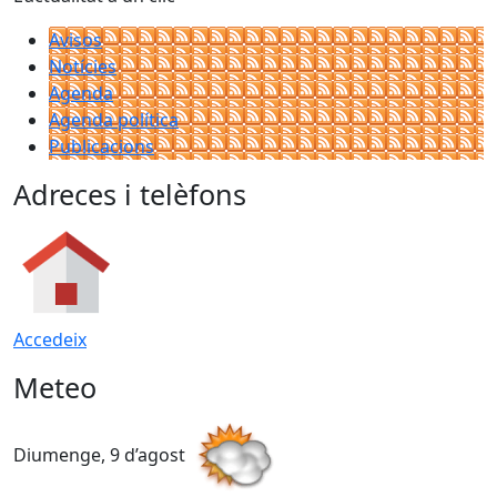
Avisos
Notícies
Agenda
Agenda política
Publicacions
Adreces i telèfons
Accedeix
Meteo
Diumenge, 9 d’agost
D