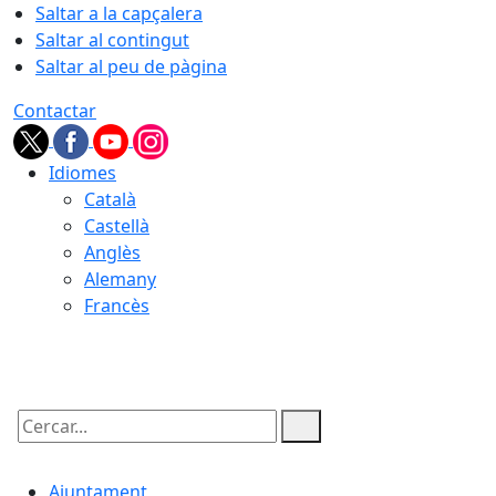
Saltar a la capçalera
Saltar al contingut
Saltar al peu de pàgina
Contactar
Idiomes
Català
Castellà
Anglès
Alemany
Francès
09.08.2026 | 12:04
Cercar:
Ajuntament