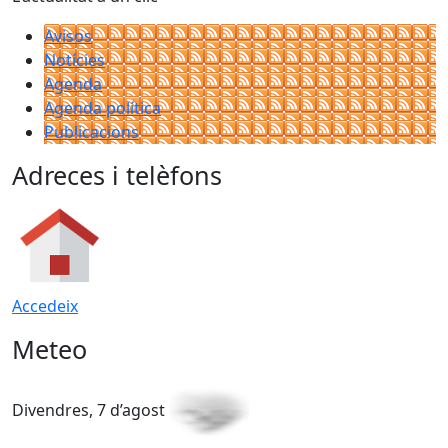
Avisos
Notícies
Agenda
Agenda política
Publicacions
Adreces i telèfons
Accedeix
Meteo
Divendres, 7 d’agost
D