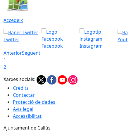
Accedeix
Twitter
Youtu
Facebook
Instagram
Anterior
Següent
1
2
Xarxes socials:
Crèdits
Contactar
Protecció de dades
Avís legal
Accessibilitat
Ajuntament de Callús