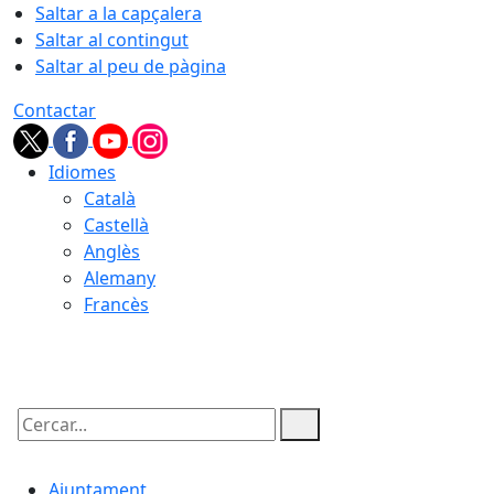
Saltar a la capçalera
Saltar al contingut
Saltar al peu de pàgina
Contactar
Idiomes
Català
Castellà
Anglès
Alemany
Francès
06.08.2026 | 14:03
Cercar:
Ajuntament