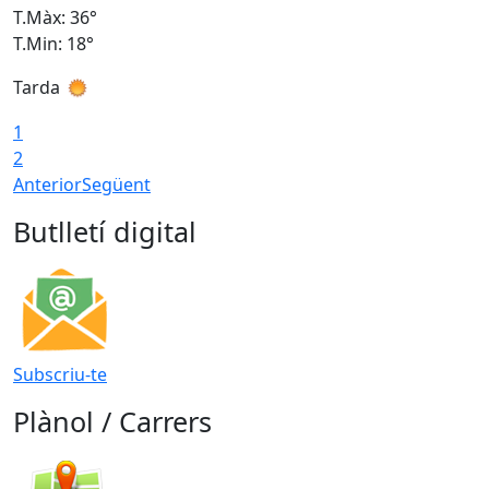
T.Màx: 36°
T
T.Min: 18°
T
Tarda
T
1
2
Anterior
Següent
Butlletí digital
Subscriu-te
Plànol / Carrers