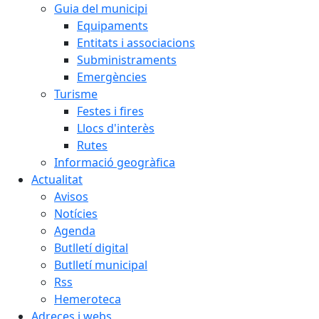
Guia del municipi
Equipaments
Entitats i associacions
Subministraments
Emergències
Turisme
Festes i fires
Llocs d'interès
Rutes
Informació geogràfica
Actualitat
Avisos
Notícies
Agenda
Butlletí digital
Butlletí municipal
Rss
Hemeroteca
Adreces i webs