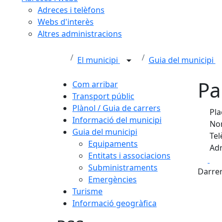
Adreces i telèfons
Webs d'interès
Altres administracions
El municipi
Guia del municipi
Pa
Com arribar
Transport públic
Plànol / Guia de carrers
Pla
Informació del municipi
Nom
Guia del municipi
Tel
Equipaments
Adr
Entitats i associacions
Fa
Subministraments
Darrer
Emergències
Turisme
Informació geogràfica