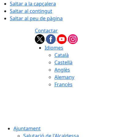
Saltar a la capçalera
Saltar al contingut
Saltar al peu de pàgina
Contactar
Idiomes
Català
Castellà
Anglès
Alemany
Francès
07.08.2026 | 04:52
Ajuntament
Salutació de l'Alcaldessa