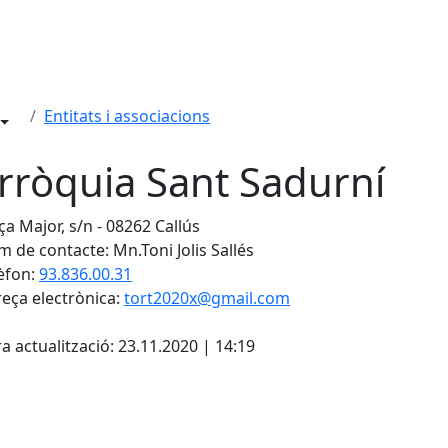
Entitats i associacions
rròquia Sant Sadurní
ça Major, s/n - 08262 Callús
 de contacte: Mn.Toni Jolis Sallés
èfon:
93.836.00.31
eça electrònica:
tort2020x@gmail.com
cebook
X
a actualització: 23.11.2020 | 14:19