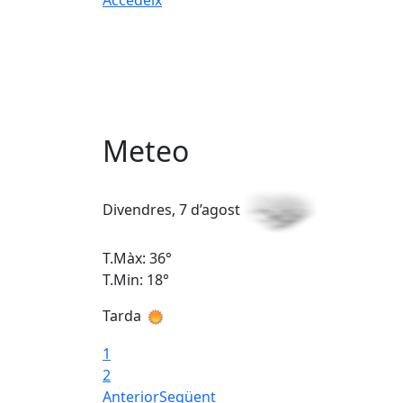
Meteo
Divendres, 7 d’agost
T.Màx: 36°
T.Min: 18°
Tarda
1
2
Anterior
Següent