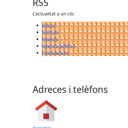
RSS
L'actualitat a un clic
Avisos
Notícies
Agenda
Agenda política
Publicacions
Adreces i telèfons
Accedeix